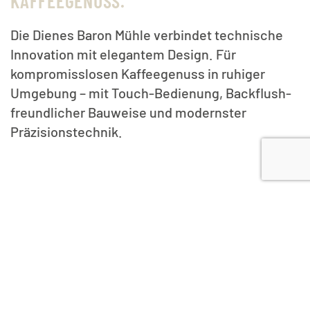
KAFFEEGENUSS.
Die Dienes Baron Mühle verbindet technische
Innovation mit elegantem Design. Für
kompromisslosen Kaffeegenuss in ruhiger
Umgebung – mit Touch-Bedienung, Backflush-
freundlicher Bauweise und modernster
Präzisionstechnik.
IDEAL FÜR
- Cafés & Restaurants mit Fokus auf Qualität
- Baristas & Profis, die leise, effiziente Technik